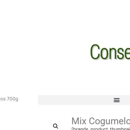
los 700g
Mix Cogumelo
[brands_product_thumbnai