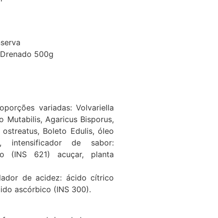
serva
o Drenado 500g
orções variadas: Volvariella
 Mutabilis, Agaricus Bisporus,
 ostreatus, Boleto Edulis, óleo
, intensificador de sabor:
o (INS 621) acuçar, planta
lador de acidez: ácido cítrico
cido ascórbico (INS 300).