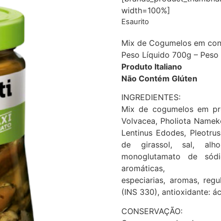
width=100%]
Esaurito
Mix de Cogumelos em con
Peso Líquido 700g – Pes
Produto Italiano
Não Contém Glúten
INGREDIENTES:
Mix de cogumelos em prop
Volvacea, Pholiota Nameko
Lentinus Edodes, Pleotrus
de girassol, sal, alho
monoglutamato de sódi
aromáticas,
especiarias, aromas, regu
(INS 330), antioxidante: á
CONSERVAÇÃO: