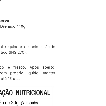
serva
 Drenado 140g
al regulador de acidez: ácido
ático (INS 270).
co e fresco. Após aberto,
om proprio líquido, manter
até 15 dias.