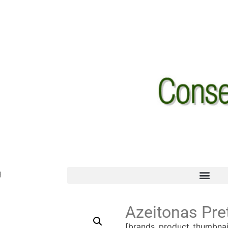
g
Azeitonas Pre
[brands_product_thumbnai